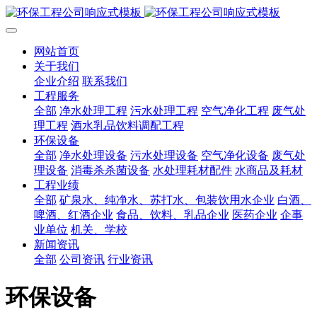
网站首页
关于我们
企业介绍
联系我们
工程服务
全部
净水处理工程
污水处理工程
空气净化工程
废气处
理工程
酒水乳品饮料调配工程
环保设备
全部
净水处理设备
污水处理设备
空气净化设备
废气处
理设备
消毒杀杀菌设备
水处理耗材配件
水商品及耗材
工程业绩
全部
矿泉水、纯净水、苏打水、包装饮用水企业
白酒、
啤酒、红酒企业
食品、饮料、乳品企业
医药企业
企事
业单位
机关、学校
新闻资讯
全部
公司资讯
行业资讯
环保设备