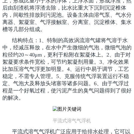
上，形成比重小于水的浮体，上浮水面，形成浮渣，然
后由刮渣机将浮渣去除，比水比重大下沉到沉淀椎体
内，间歇性排放到污泥池。设备主体由溶气泵、气水分
离器、絮凝室、气浮接触室、分离室、沉淀椎体、集水
槽等几部分组成。
结构特点：1、特制的高效涡流溶气罐将气溶于水
中，经减压释放，在水中产生微细的气泡，微细气泡的
粒径约20～40μm，更利于粘附在絮凝体上。2、由于对
絮凝要求条件宽松，可节约絮凝剂用量。3、净化效果
比加压溶气气浮更加明显。4、运行中易于调节，工艺
稳定，不需专人管理。5、克服传统气浮装置运行不稳
定、气泡大及释放头堵塞等诸多问题。6、由于气浮过
程是一个好氧过程，使污泥产生的臭气问题得到了很好
的解决。
平流式溶气气浮机
平流式溶气气浮机广泛应用于给排水处理，它可以