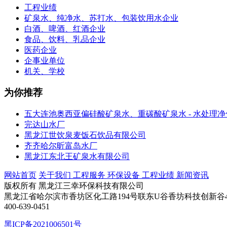
工程业绩
矿泉水、纯净水、苏打水、包装饮用水企业
白酒、啤酒、红酒企业
食品、饮料、乳品企业
医药企业
企事业单位
机关、学校
为你推荐
五大连池奥西亚偏硅酸矿泉水、重碳酸矿泉水 - 水处理
完达山水厂
黑龙江世饮泉麦饭石饮品有限公司
齐齐哈尔昕富岛水厂
黑龙江东北王矿泉水有限公司
网站首页
关于我们
工程服务
环保设备
工程业绩
新闻资讯
版权所有 黑龙江三幸环保科技有限公司
黑龙江省哈尔滨市香坊区化工路194号联东U谷香坊科技创新谷4号楼
400-639-0451
黑ICP备2021006501号